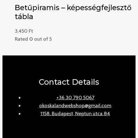
Betűpiramis – képességfejlesztő
tábla
3,450
Ft
Rated
0
out of 5
Contact Details
+36 30 790 5067
okoskalandwebshop@gmail.com
1158. Budapest, Neptun utca 84