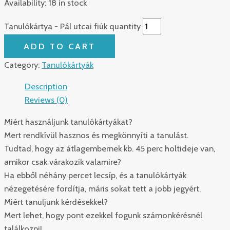
Availability:
18 in stock
Tanulókártya - Pál utcai fiúk quantity
ADD TO CART
Category:
Tanulókártyák
Description
Reviews (0)
Miért használjunk tanulókártyákat?
Mert rendkívül hasznos és megkönnyíti a tanulást.
Tudtad, hogy az átlagembernek kb. 45 perc holtideje van,
amikor csak várakozik valamire?
Ha ebből néhány percet lecsíp, és a tanulókártyák
nézegetésére fordítja, máris sokat tett a jobb jegyért.
Miért tanuljunk kérdésekkel?
Mert lehet, hogy pont ezekkel fogunk számonkérésnél
találkozni!