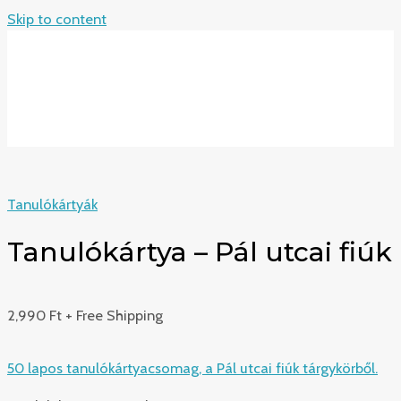
Skip to content
MAIN MENU
Tanulókártyák
Tanulókártya – Pál utcai fiúk
2,990
Ft
+ Free Shipping
50 lapos tanulókártyacsomag, a Pál utcai fiúk tárgykörből.