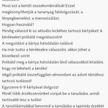
Most ezt a kettőt összekombináltuk! Ezzel
megkönnyíthetjük a tananyag feldolgozását, a
lényegkiemelést, a memorizálást.
Hogyan használd?
Mindig válaszd ki az aktuális leckéhez tartozó kártyákat! A
kérdéseket próbáld megválaszolni!
A megoldást a kártya hátoldalán találod.
Ha már tudsz a kérdésekre válaszolni, akkor jöhet a
következő szint!
Próbáld meg a kártya hátoldalán lévő válaszokból kitalálni,
hogy mi lehetett a kérdés!
Végül próbáld összefüggően elmondani az adott témához
tartozó tudásod!
Egyszerre 6-9 kártyával dolgozz!
Minél több érzékszervünket vonjuk be a tanulásba, annál
tartósabb lesz a tudás!
A tanulókártyákkal bevonod a tanulásba a tapintás érzékét