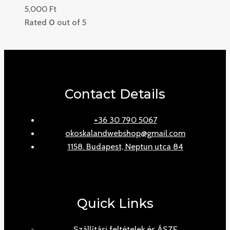
5,000
Ft
Rated
0
out of 5
Contact Details
+36 30 790 5067
okoskalandwebshop@gmail.com
1158. Budapest, Neptun utca 84
Quick Links
Szállítási feltételek és ÁSZF