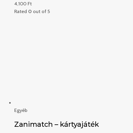
4,100
Ft
Rated
0
out of 5
Egyéb
Zanimatch – kártyajáték