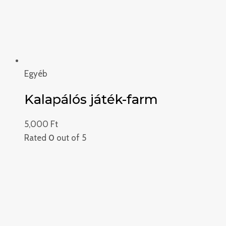
Egyéb
Kalapálós játék-farm
5,000
Ft
Rated
0
out of 5