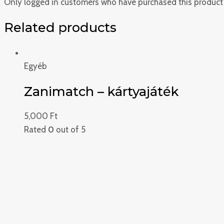
Only logged in customers who have purchased this product 
Related products
Egyéb
Zanimatch – kártyajáték
5,000
Ft
Rated
0
out of 5