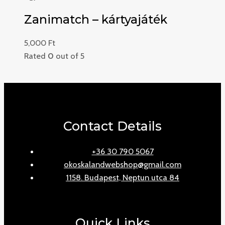
Zanimatch – kártyajáték
5,000
Ft
Rated
0
out of 5
Contact Details
+36 30 790 5067
okoskalandwebshop@gmail.com
1158. Budapest, Neptun utca 84
Quick Links