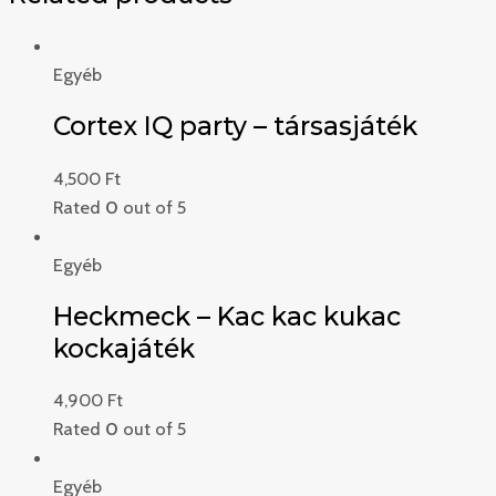
Egyéb
Cortex IQ party – társasjáték
4,500
Ft
Rated
0
out of 5
Egyéb
Heckmeck – Kac kac kukac
kockajáték
4,900
Ft
Rated
0
out of 5
Egyéb